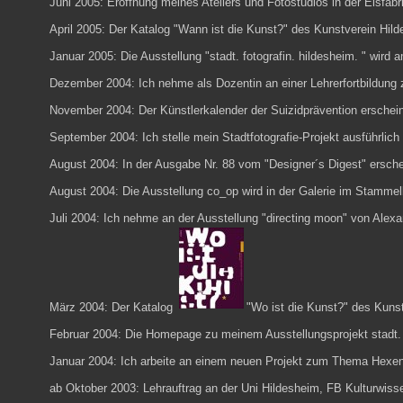
Juni 2005: Eröffnung meines Ateliers und Fotostudios in der
Eisfabr
April 2005: Der Katalog "
Wann ist die Kunst?
" des Kunstverein Hild
Januar 2005: Die Ausstellung "
stadt. fotografin. hildesheim.
" wird 
Dezember 2004: Ich nehme als Dozentin an einer Lehrerfortbildung z
November 2004: Der Künstlerkalender der Suizidprävention ersche
September 2004: Ich stelle mein Stadtfotografie-Projekt ausführlich
August 2004: In der Ausgabe Nr. 88 vom "
Designer´s Digest
" ersche
August 2004: Die Ausstellung co_op wird in der Galerie im Stammelb
Juli 2004: Ich nehme an der Ausstellung "directing moon" von Alex
März 2004: Der Katalog
"
Wo ist die Kunst?
" des
Kunst
Februar 2004: Die Homepage zu meinem Ausstellungsprojekt
stadt.
Januar 2004: Ich arbeite an einem neuen Projekt zum Thema Hexe
ab Oktober 2003: Lehrauftrag an der Uni Hildesheim,
FB Kulturwiss