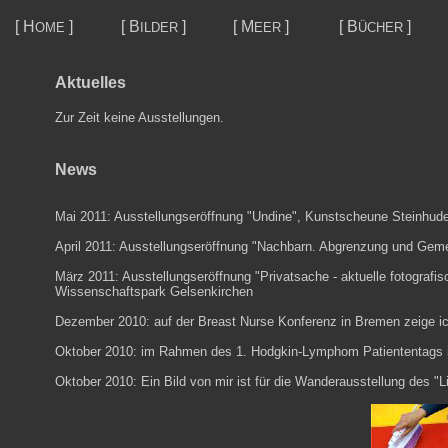
[
H
]
[
B
]
[
M
]
[
B
]
OME
ILDER
EER
ÜCHER
Aktuelles
Zur Zeit keine Ausstellungen.
News
Mai
2011: Ausstellungseröffnung "Undine", Kunstscheune Steinhud
April
2011: Ausstellungseröffnung "Nachbarn. Abgrenzung und Gem
März 2011: Ausstellungseröffnung "Privatsache - aktuelle fotograf
Wissenschaftspark Gelsenkirchen
Dezember 2010: auf der
Breast Nurse Konferenz
in Bremen zeige i
Oktober 2010: im Rahmen des
1.
Hodgkin-Lymphom Patiententags
Oktober 2010: Ein Bild von mir ist für die Wanderausstellung des "