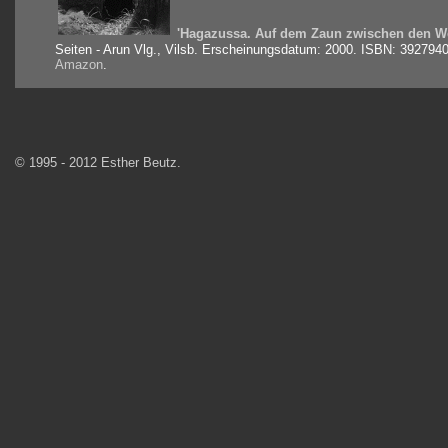
'
Hagazussa. Auf dem Zaun zwischen den W
Seiten - Arun Vlg., Vilsb. Erscheinungsdatum: 2000. ISBN: 39279405
Amazon
.
© 1995 - 2012 Esther Beutz.