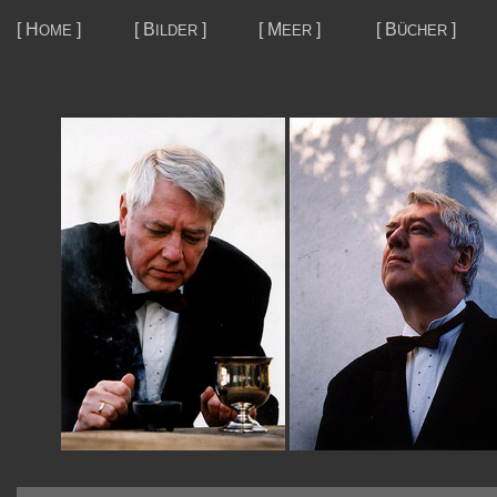
[
H
]
[
B
]
[
M
]
[
B
]
OME
ILDER
EER
ÜCHER